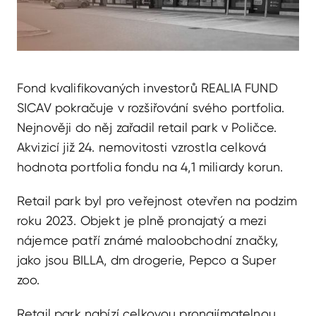
Fond kvalifikovaných investorů REALIA FUND
SICAV pokračuje v rozšiřování svého portfolia.
Nejnověji do něj zařadil retail park v Poličce.
Akvizicí již 24. nemovitosti vzrostla celková
hodnota portfolia fondu na 4,1 miliardy korun.
Retail park byl pro veřejnost otevřen na podzim
roku 2023. Objekt je plně pronajatý a mezi
nájemce patří známé maloobchodní značky,
jako jsou BILLA, dm drogerie, Pepco a Super
zoo.
Retail park nabízí celkovou pronajímatelnou