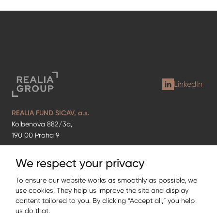
LinkedIn
REALIA FUND SICAV, a.s.
Kolbenova 882/3a,
190 00 Praha 9
Office
We respect your privacy
Thámova 16,
186 00 Praha 8
To ensure our website works as smoothly as possible, we
use cookies. They help us improve the site and display
content tailored to you. By clicking “Accept all,” you help
Cookie settings
us do that.