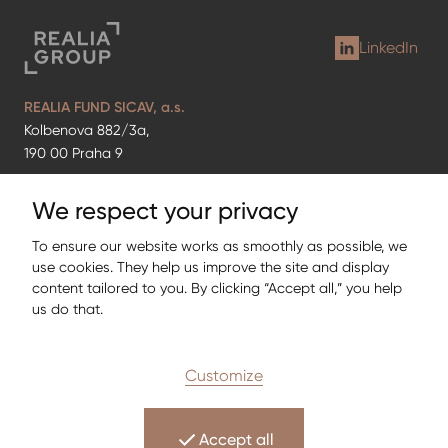
LinkedIn
REALIA FUND SICAV, a.s.
Kolbenova 882/3a,
190 00 Praha 9
Office
We respect your privacy
Thámova 16,
186 00 Praha 8
To ensure our website works as smoothly as possible, we
use cookies. They help us improve the site and display
content tailored to you. By clicking “Accept all,” you help
Cookie settings
us do that.
Customize
Webdesign by
Vkontextu
Accept all