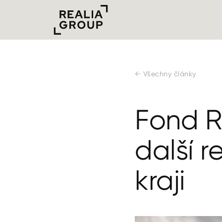
← Všechny články
Fond R
další r
kraji