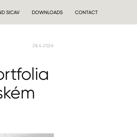
ND SICAV
DOWNLOADS
CONTACT
28.4.2026
rtfolia
eském