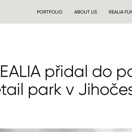
PORTFOLIO
ABOUT US
REALIA FU
EALIA přidal do po
etail park v Jihoč