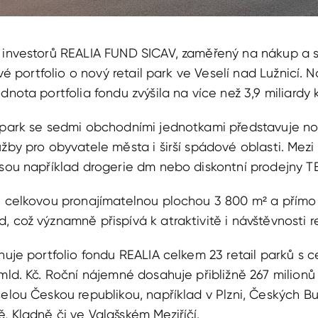
 investorů REALIA FUND SICAV, zaměřený na nákup a s
 své portfolio o nový retail park ve Veselí nad Lužnicí.
dnota portfolia fondu zvýšila na více než 3,9 miliardy
 park se sedmi obchodními jednotkami představuje no
užby pro obyvatele města i širší spádové oblasti. Mezi
jsou například drogerie dm nebo diskontní prodejny TE
e celkovou pronajímatelnou plochou 3 800 m² a přímo
 což významně přispívá k atraktivitě i návštěvnosti re
ahuje portfolio fondu REALIA celkem 23 retail parků s
 mld. Kč. Roční nájemné dosahuje přibližně 267 milionů
celou Českou republikou, například v Plzni, Českých Bu
, Kladně či ve Valašském Meziříčí.