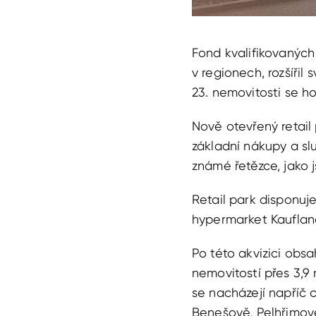
Fond kvalifikovaných
v regionech, rozšířil
23. nemovitosti se ho
Nově otevřený retail
základní nákupy a sl
známé řetězce, jako 
Retail park disponuj
hypermarket Kaufland,
Po této akvizici obs
nemovitostí přes 3,9
se nacházejí napříč 
Benešově, Pelhřimově