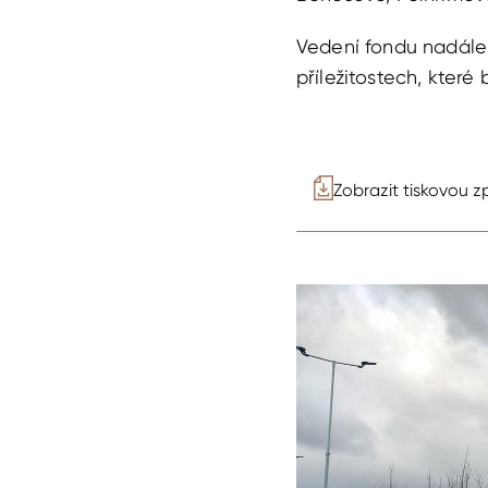
Vedení fondu nadále 
příležitostech, které 
Zobrazit tiskovou z