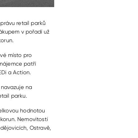
právu retail parků
 Nákupem v pořadí už
 korun.
vé místo pro
 nájemce patří
Di a Action.
 navazuje na
tail parku.
 celkovou hodnotou
 korun. Nemovitosti
dějovicích, Ostravě,