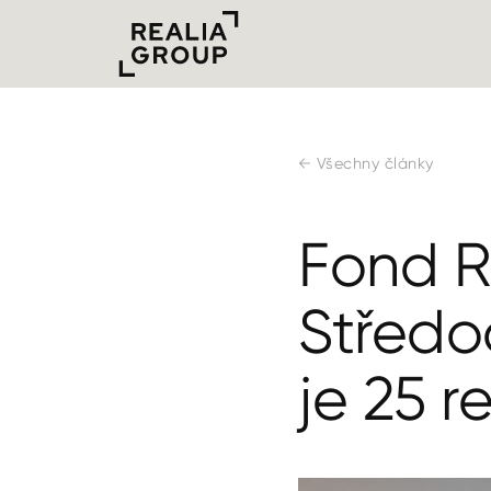
← Všechny články
Fond R
Středoč
je 25 r