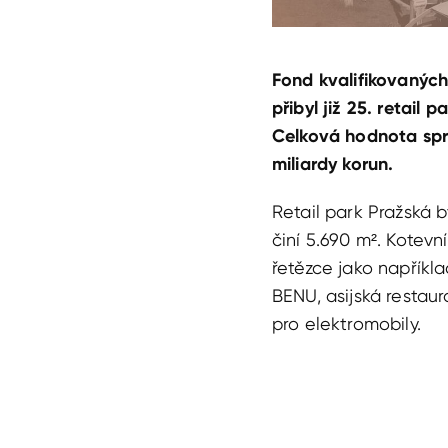
Fond kvalifikovaných
přibyl již 25. retail
Celková hodnota spra
miliardy korun.
Retail park Pražská 
činí 5.690 m². Kotev
řetězce jako napříkl
BENU, asijská restaur
pro elektromobily.