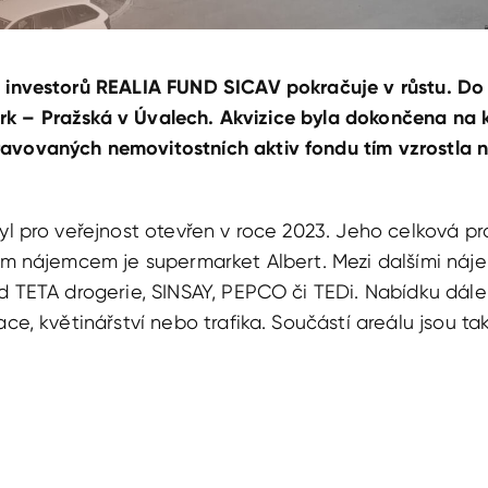
 investorů REALIA FUND SICAV pokračuje v růstu. Do 
 park – Pražská v Úvalech. Akvizice byla dokončena na 
vovaných nemovitostních aktiv fondu tím vzrostla na
byl pro veřejnost otevřen v roce 2023. Jeho celková p
ním nájemcem je supermarket Albert. Mezi dalšími náj
ad TETA drogerie, SINSAY, PEPCO či TEDi. Nabídku dále
ace, květinářství nebo trafika. Součástí areálu jsou ta