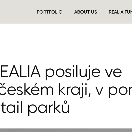
PORTFOLIO
ABOUT US
REALIA FU
EALIA posiluje ve
eském kraji, v por
etail parků