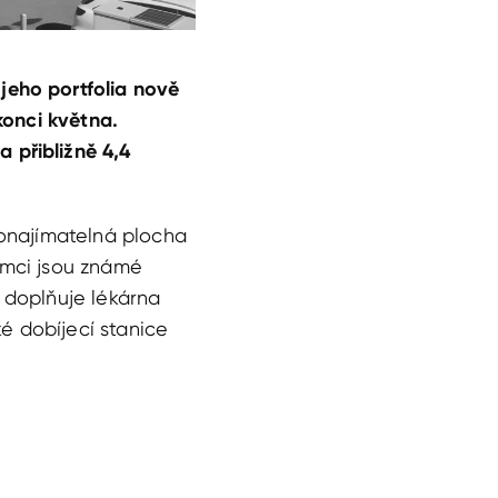
jeho portfolia nově
konci května.
 přibližně 4,4
ronajímatelná plocha
emci jsou známé
 doplňuje lékárna
ké dobíjecí stanice